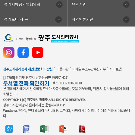
용
경기지방공기업협의회
유관기관
보유기간
회원의 개인정보는 공공기관의 개인정보보호에 관한 법률에 의해
사용부서
회원탈퇴 전까지
광주도시관리공사
에
보호됩니다.
대
광주도시관리공사 사이트의 회원 정보는 다음과 같이 사용, 관리,
열람예정일
열람제한항목
수시
없음
경기도내 시·군
지역언론기관
한
보호됩니다.
안
개인정보의 사용 : 광주도시관리공사 사이트는 서비스 제공과
제공근거
제공기관
없음
없음
내
관련해서 수집된 회원의 신상정보를 본인의 승낙 없이
’
제3자에게 누설, 배포하지 않습니다. 단, 전기통신기본법 등
이름, 주소, 이메일, 전화번호, 핸드폰번호 , 생년월일,
기록 사항
에
법률의 규정에 의해 국가기관의 요구가 있는 경우, 범죄에 대한
공
주이용시설, 성별
동
수사상의 목적이 있거나 정보통신윤리 위원회의 요청이 있는
사
의
경우 또는 기타 관계법령에서 정한 절차에 따른 요청이 있는
공
개인정보 제공
경우, 귀하가 광주도시관리공사 사이트에 제공한 개인정보를
합
식
광주도시관리공사 개인정보 처리방침
이용약관
이메일주소무단수집거부
사이트맵
스스로 공개한 경우에는 그러하지 않습니다.
니
광주도시관리공사는 이용자의 개인정보를 원칙적으로 외부에 제공하지
SNS
[12705] 경기도 광주시 남한산성면 해공로 427
개인정보의 관리 : 귀하는 개인정보의 보호 및 관리를 위하여
다
않습니다. 다만, 아래의 경우에는 예외로 합니다.
채
부서별 전화 확인하기
팩스 : 031-760-2038
서비스의 개인정보관리에서 수시로 귀하의 개인정보를 수정/
.
널
본 홈페이지에 게시된 이메일주소가 자동수집하는 것을 거부하며, 위반 시 정보통신법에 의해
삭제할 수 있습니다.
- 이용자들이 사전에 동의한 경우
처벌됩니다.
바
개인정보의 보호 : 귀하의 개인정보는 오직 귀하만이 열람/수정/
- 법령의 규정에 의거하거나, 수사 목적으로 법령에 정해진 절차와
COPYRIGHT(C) 광주도시관리공사 ALL RIGHTS RESERVED.
로
삭제 할 수 있으며, 이는 전적으로 귀하의 ID와 비밀번호에 의해
방법에 따라 수사기관의 요구가 있는 경우
광주도시관리공사 홈페이지는 운영체제(OS) :
관리되고 있습니다. 따라서 타인에게 본인의 ID와 비밀번호를
가
Windows 7이상, 인터넷 브라우저 : IE 9, 크롬 33, 사파리 4 이상의 버전에 최적화 되어있습니
알려주어서는 안되며, 작업 종료시에는 반드시 로그아웃
수집한 개인정보의 위탁
기
다.
해주시기 바랍니다.
광주도시관리공사는 서비스 이행을 위해 아래와 같이 행정안전부 공공i-
회원이 본 약관에 따라 이용신청을 하는 것은, 광주도시관리공사
PIN센터에 위탁하여 운영하고 있습니다.
사이트가 신청서에 기재된 회원정보를 수집, 이용하는 것에 동의하는