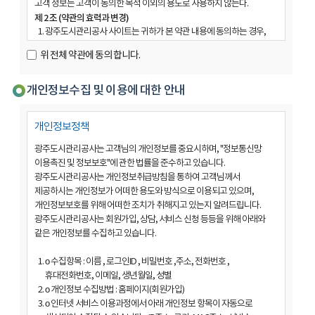
고객 정보는 고객이 동의한 목적 이외의 용도로 사용하지 않는다.
제 2 조 (약관의 효력과 변경)
광주도시관리공사 사이트는 귀하가 본 약관 내용에 동의하는 경우,
광주도시관리공사 사이트의 서비스 제공 행위 및 귀하의 서비스 사용
위
위 전체 약관에 동의 합니다.
행위에 본 약관이 우선적으로 적용됩니다.
전
광주도시관리공사 사이트는 본 약관을 사전 고지 없이 변경할 수 있고,
체
변경된 약관은 광주도시관리공사 사이트 내에 공지하거나 e-mail을
개인정보수집 및 이용에 대한 안내
약
통해 회원에게 공지하며, 공지와 동시에 그 효력이 발생됩니다.
관
이용자가 변경된 약관에 동의하지 않는 경우, 이용자는 본인의
개인정보정책
회원등록을 취소(회원탈퇴)할 수 있으며 계속 사용의 경우는 약관
에
변경에 대한 동의로 간주됩니다.
동
광주도시관리공사는 고객님의 개인정보를 중요시하며, "정보통신망
제 3 조 (약관 외 준칙)
의
이용촉진 및 정보보호"에 관한 법률을 준수하고 있습니다.
본 약관에 명시되지 않은 사항은 전기통신기본법, 전기통신사업법,
광주도시관리공사는 개인정보취급방침을 통하여 고객님께서
합
정보통신윤리위원회 심의규정, 정보통신 윤리강령, 프로그램보호법
제공하시는 개인정보가 어떠한 용도와 방식으로 이용되고 있으며,
니
및 기타 관련 법령의 규정에 의합니다.
개인정보보호를 위해 어떠한 조치가 취해지고 있는지 알려드립니다.
다
제 4 조 (용어의 정의)
광주도시관리공사는 회원가입, 상담, 서비스 신청 등등을 위해 아래와
.
본 약관에서 사용하는 용어의 정의는 다음과 같습니다.
같은 개인정보를 수집하고 있습니다.
이용자 : 본 약관에 따라 광주도시관리공사 사이트가 제공하는
서비스를 받는 자.
ο 수집항목 : 이름 , 로그인ID , 비밀번호 ,주소, 전화번호 ,
가입 : 광주도시관리공사 사이트가 제공하는 신청서 양식에 해당
휴대전화번호, 이메일, 생년월일, 성별
정보를 기입하고, 본 약관에 동의하여 서비스 이용계약을 완료시키는
ο 개인정보 수집방법 : 홈페이지(회원가입)
행위.
ο 인터넷 서비스 이용과정에서 아래 개인정보 항목이 자동으로
회원 : 광주도시관리공사 사이트에 개인 정보를 제공하여 회원 등록을