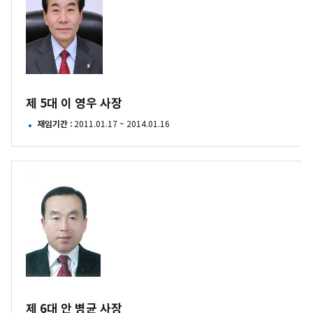
이
영우
사장
제 5대 이 영우 사장
재임기간
: 2011.01.17 ~ 2014.01.16
제
6대
안
병균
사장
제 6대 안 병균 사장