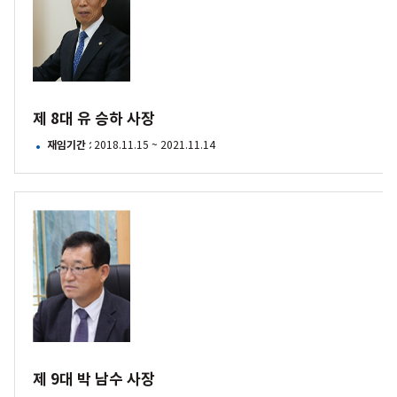
유
승하
사장
제 8대 유 승하 사장
재임기간
: 2018.11.15 ~ 2021.11.14
제
9대
박
남수
사장
제 9대 박 남수 사장