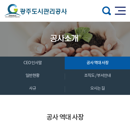
주메뉴 바로가기
본문 바로가기
공사 역대 사장
CEO 인사말
일반현황
조직도 / 부서안내
사규
오시는 길
공사 역대 사장