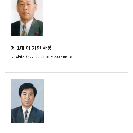
1대
이
기현
사장
제 1대 이 기현 사장
재임기간
: 2000.01.01 ~ 2002.06.18
제
2대
손
광수
사장