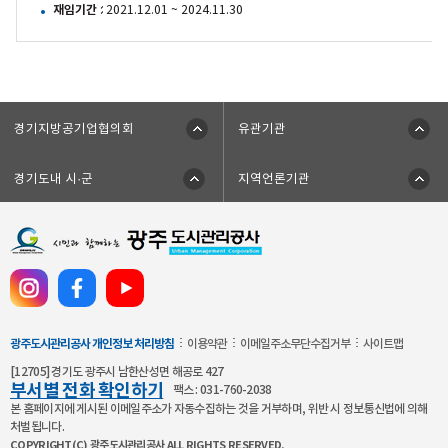
재임기간
: 2021.12.01 ~ 2024.11.30
경기지방공기업협의회
유관기관
경기도내 시·군
지역언론기관
공
사
공
식
광주도시관리공사 개인정보 처리방침
이용약관
이메일주소무단수집거부
사이트맵
SNS
[12705] 경기도 광주시 남한산성면 해공로 427
채
부서별 전화 확인하기
팩스 : 031-760-2038
널
본 홈페이지에 게시된 이메일주소가 자동수집하는 것을 거부하며, 위반 시 정보통신법에 의해
처벌됩니다.
바
COPYRIGHT(C) 광주도시관리공사 ALL RIGHTS RESERVED.