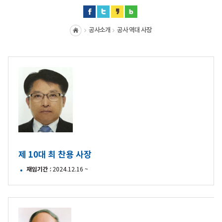
공사소개
공사 역대 사장
홈
제
9대
최
찬용
사장
제 10대 최 찬용 사장
재임기간
: 2024.12.16 ~
제