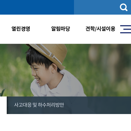
통
합
검
색
열린경영
알림마당
견학/시설이용
사고대응 및 하수처리방안