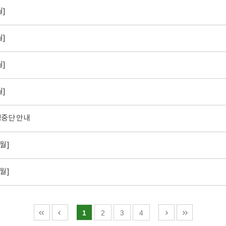
월]
월]
월]
월]
정중단 안내
월]
월]
1
2
3
4