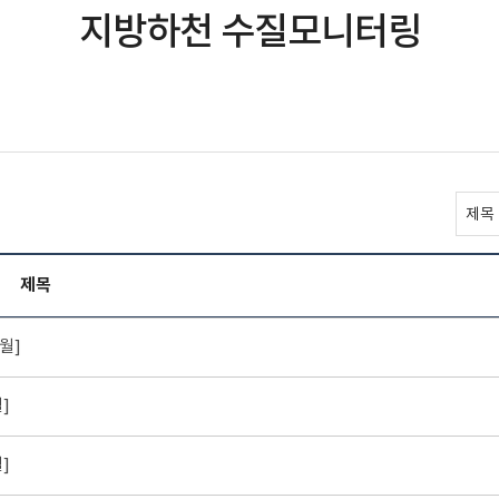
지방하천 수질모니터링
제목
월]
]
]