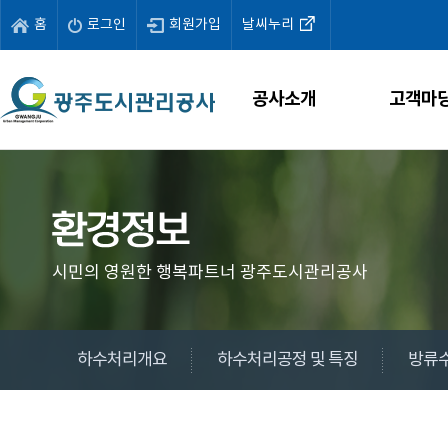
홈
로그인
회원가입
날씨누리
공사소개
고객마
시민의 영원한 행복파트너 광주도시관리공사
하수처리개요
하수처리공정 및 특징
방류수