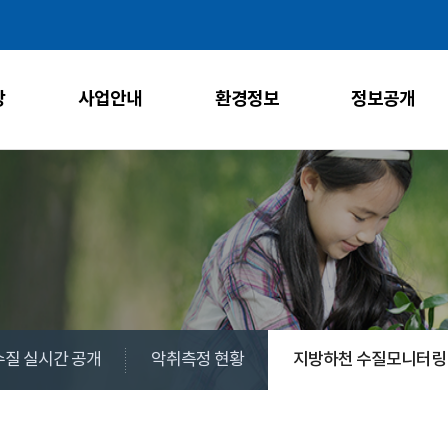
주메뉴 바로가기
본문 바로가기
당
사업안내
환경정보
정보공개
질 실시간 공개
악취측정 현황
지방하천 수질모니터링