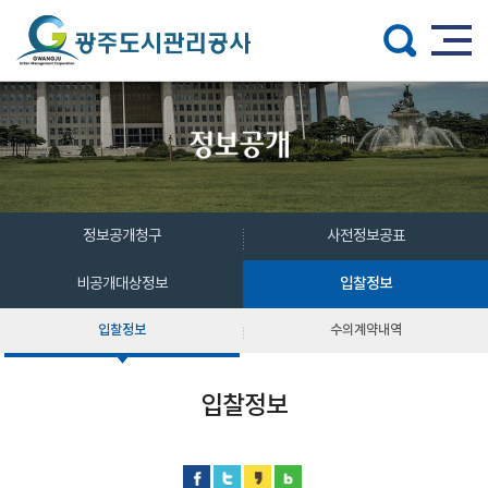
주메뉴 바로가기
본문 바로가기
정보공개청구
사전정보공표
입찰정보
비공개대상정보
입찰정보
수의계약내역
입찰정보